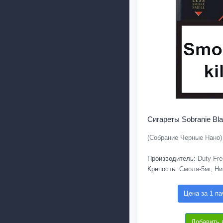
Сигареты Sobranie Bla
(Собрание Черные Нано)
Производитель:
Duty Fre
Крепость:
Смола-5мг, Ни
Цена за 1 па
Добавить 