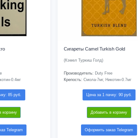
cro
Сигареты Camel Turkish Gold
(Кэмел Туркиш Голд)
e
Производитель:
Duty Free
котин-0.4мг
Крепость:
Смола-7мг, Никотин-0.7мг
чку: 85 руб.
Цена за 1 пачку: 90 руб.
в корзину
Добавить в корзину
аз Telegram
Оформить заказ Telegram