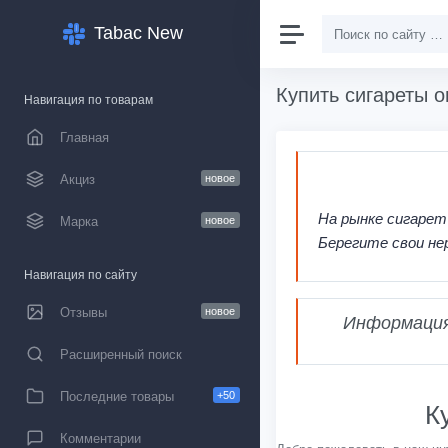
Tabac New
Купить сигареты о
Навигация по товарам
Главная
Акциз
новое
На рынке сигарет
Марка
новое
Берегите свои не
Навигация по сайту
Отзывы
новое
Информация,
Расширенный поиск
Последние товары
+50
К
Комментарии