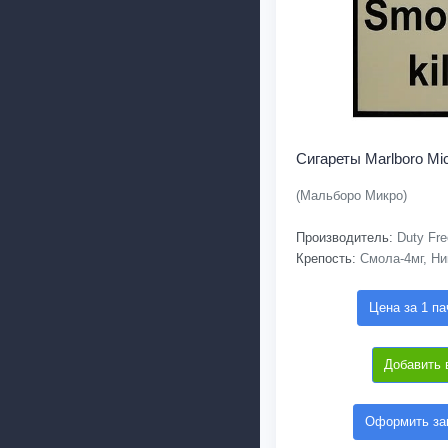
Сигареты Marlboro Mi
(Мальборо Микро)
Производитель:
Duty Fre
Крепость:
Смола-4мг, Ни
Цена за 1 па
Добавить 
Оформить зак