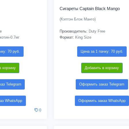
Сигареты Captain Black Mango
(Кэптэн Блэк Манго)
e
Производитель:
Duty Free
котин-0.7мг
Формат:
King Size
чку: 70 руб.
Цена за 1 пачку: 70 руб.
в корзину
Добавить в корзину
аз Telegram
Оформить заказ Telegram
аз WhatsApp
Оформить заказ WhatsApp
0