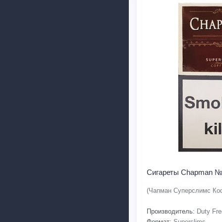
Сигареты Chapman №4
(Чапман Суперслимс Ко
Производитель:
Duty Fre
Формат:
Superslims