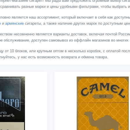
тернет-магазине сигарет! Мы рады вам предложить огромный выбор сигар
 сравнивать разные марки и цены удобными фильтрами, чтобы выбрать и
ловно является наш ассортимент, который включает в себя как доступны
е
и
армянские
сигареты, а также наличие других марок по доступным це
твом несомненно является варианты доставок, включая почтой России
ное обслуживание, доступен самовывоз из оффлайн магазинов во многих 
цу от 10 блоков, или крупным оптом в несколько коробок, с оплатой пос
нуйтесь, у нас есть возможность возврата и обмена товара.