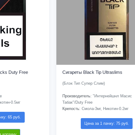
cks Duty Free
Сигареты Black Tip Ultraslims
(Блэк Тип Супер Слим)
e
Производитель:
"Интернейшнл Масис
котин-0.5мг
Табак"/Duty Free
Крепость:
Смола-3мг, Никотин-0.2мг
чку: 65 руб.
Цена за 1 пачку: 75 руб.
в корзину