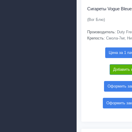
Сигареты Vogue Bleue
(Вог Блю)
Производитель:
Duty Fre
Крепость:
Смола-7мг, Ни
Цена за 1 па
Добавить 
Оформить зак
Оформить зак