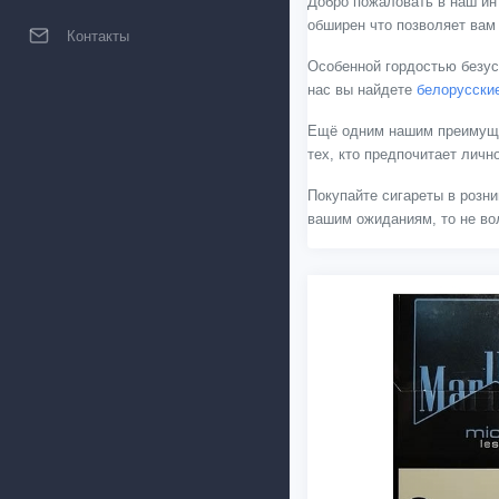
Добро пожаловать в наш ин
обширен что позволяет вам
Контакты
Особенной гордостью безус
нас вы найдете
белорусски
Ещё одним нашим преимущес
тех, кто предпочитает лич
Покупайте сигареты в розни
вашим ожиданиям, то не вол