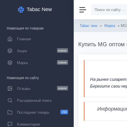
Tabac New
Tabac new
»
Марка
» MG
Навигация по товарам
Главная
Купить MG оптом 
Акциз
новое
Марка
новое
Навигация по сайту
На рынке сигарет
Берегите свои не
Отзывы
новое
Расширенный поиск
Информация,
Последние товары
+50
Комментарии