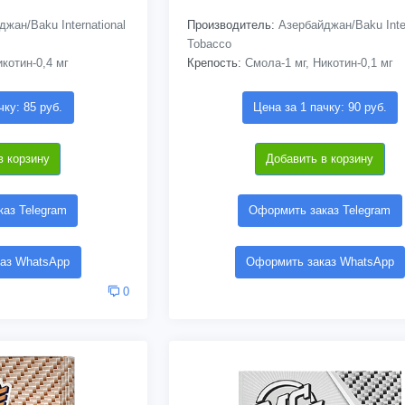
жан/Baku International
Производитель:
Азербайджан/Baku Inter
Tobacco
котин-0,4 мг
Крепость:
Смола-1 мг, Никотин-0,1 мг
чку: 85 руб.
Цена за 1 пачку: 90 руб.
в корзину
Добавить в корзину
аз Telegram
Оформить заказ Telegram
аз WhatsApp
Оформить заказ WhatsApp
0