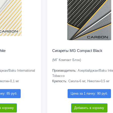
ite
Сигареты MG Compact Black
(МГ Компакт Блэк)
жан/Baku International
Производитель:
Азербайджан/Baku Inter
Tobacco
котин-0,1 мг
Крепость:
Смола-6 мг, Никотин-0,5 мг
чку: 85 руб.
Цена за 1 пачку: 90 руб.
в корзину
Добавить в корзину