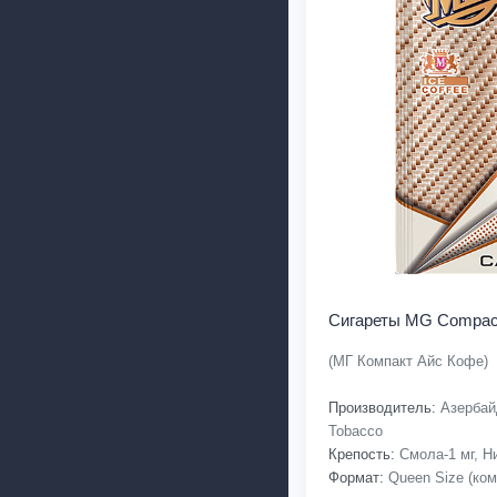
Сигареты MG Compact
(МГ Компакт Айс Кофе)
Производитель:
Азербайд
Tobacco
Крепость:
Смола-1 мг, Ни
Формат:
Queen Size (ком