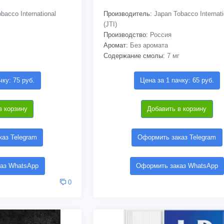
bacco International
Производитель:
Japan Tobacco Internati
(JTI)
Производство:
Россия
Аромат:
Без аромата
Содержание смолы:
7 мг
чку: 75 руб.
Цена за 1 пачку: 65 руб.
в корзину
Добавить в корзину
аз Telegram
Оформить заказ Telegram
аз WhatsApp
Оформить заказ WhatsApp
0