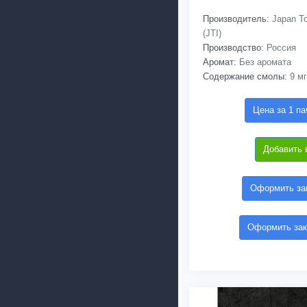
Производитель:
Japan To
(JTI)
Производство:
Россия
Аромат:
Без аромата
Содержание смолы:
9 мг
Цена за 1 па
Добавить 
Оформить зак
Оформить зак