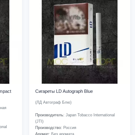
mpact
Сигареты LD Autograph Blue
(ЛД Автограф Блю)
ная
Производитель:
Japan Tobacco International
(JTI)
onal
Производство:
Россия
Аромат:
Без аромата