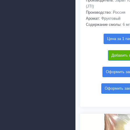
Производитель:
Japan To
(JTI)
Производство:
Россия
Аромат:
Фруктовый
Содержание смолы:
6 мг
Цена за 1 па
Добавить 
Оформить зак
Оформить зак