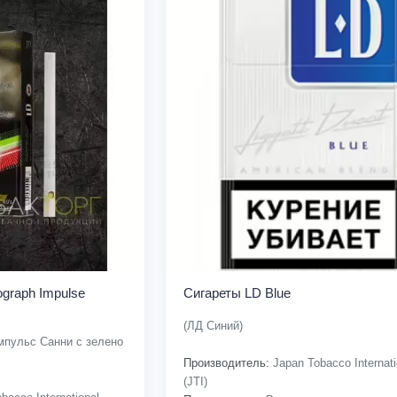
ograph Impulse
Сигареты LD Blue
(ЛД Синий)
мпульс Санни с зелено
Производитель:
Japan Tobacco Internati
(JTI)