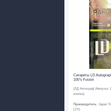
Сигареты LD Autograp
100’s Fusion
(ЛД Автограф Импульс 
кнопка)
Производитель:
Japan To
(JTI)