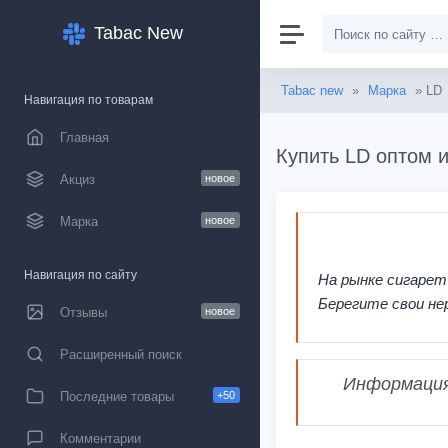
Tabac New
Tabac new
»
Марка
» LD
Навигация по товарам
Главная
Купить LD оптом и
Акциз
новое
Марка
новое
Навигация по сайту
На рынке сигарет
Берегите свои не
Отзывы
новое
Расширенный поиск
Информация,
Последние товары
+50
Комментарии