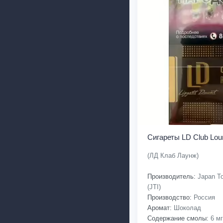
Сигареты LD Club Lou
(ЛД Клаб Лаунж)
Производитель:
Japan To
(JTI)
Производство:
Россия
Аромат:
Шоколад
Содержание смолы:
6 мг