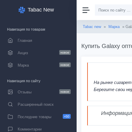
Tabac New
Tabac new
»
Марка
» Gal
Навигация по товарам
Главная
Купить Galaxy опт
Акциз
новое
Марка
новое
Навигация по сайту
На рынке сигарет
Берегите свои не
Отзывы
новое
Расширенный поиск
Информация,
Последние товары
+50
Комментарии