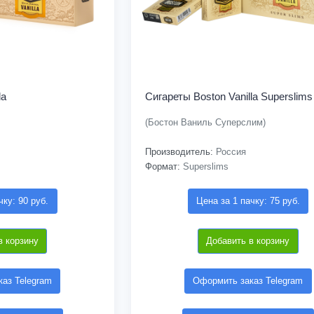
la
Сигареты Boston Vanilla Superslims
(Бостон Ваниль Суперслим)
Производитель:
Россия
Формат:
Superslims
чку: 90 руб.
Цена за 1 пачку: 75 руб.
в корзину
Добавить в корзину
аз Telegram
Оформить заказ Telegram