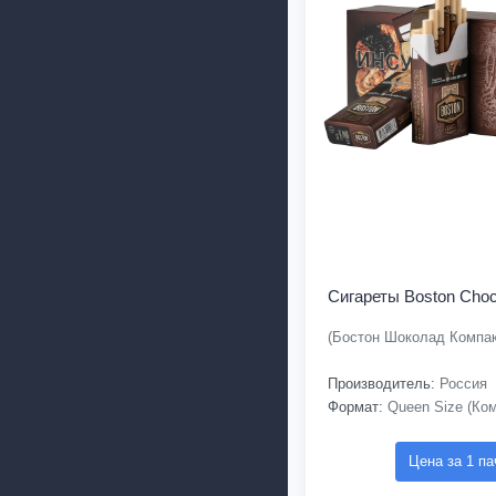
Сигареты Boston Choc
(Бостон Шоколад Компак
Производитель:
Россия
Формат:
Queen Size (Ком
Цена за 1 па