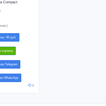
lla Compact
)
пакт)
чку: 90 руб.
в корзину
аз Telegram
аз WhatsApp
0