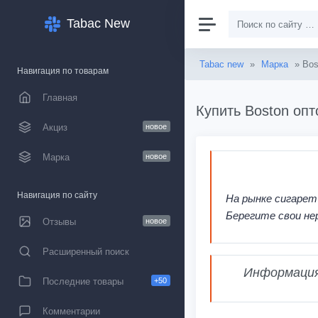
Tabac New
Tabac new
»
Марка
» Bos
Навигация по товарам
Главная
Купить Boston опт
Акциз
новое
Марка
новое
Навигация по сайту
На рынке сигарет
Берегите свои не
Отзывы
новое
Расширенный поиск
Информация,
Последние товары
+50
Комментарии