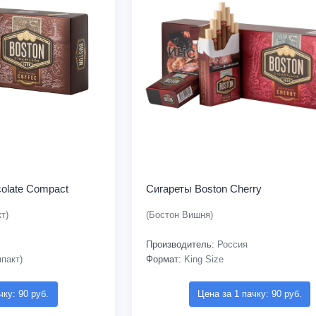
olate Compact
Сигареты Boston Cherry
т)
(Бостон Вишня)
Производитель:
Россия
пакт)
Формат:
King Size
чку: 90 руб.
Цена за 1 пачку: 90 руб.