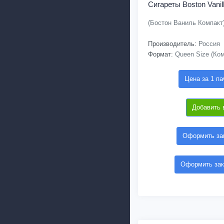
Сигареты Boston Vani
(Бостон Ваниль Компакт
Производитель:
Россия
Формат:
Queen Size (Ком
Цена за 1 па
Добавить 
Оформить зак
Оформить зак