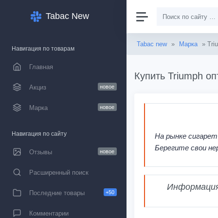
Tabac New
Tabac new
»
Марка
» Tri
Навигация по товарам
Главная
Купить Triumph оп
Акциз
новое
Марка
новое
Навигация по сайту
На рынке сигарет
Берегите свои не
Отзывы
новое
Расширенный поиск
Информация,
Последние товары
+50
Комментарии