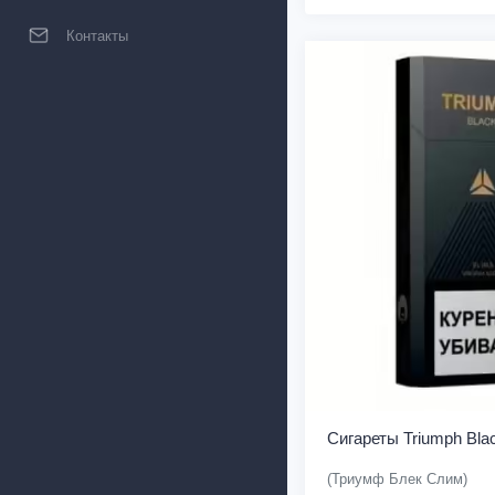
Контакты
Сигареты Triumph Blac
(Триумф Блек Слим)