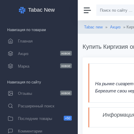
Tabac New
Tabac new
»
Акциз
» Кир
Навигация по товарам
Главная
Купить Киргизия о
Акциз
новое
Марка
новое
Навигация по сайту
На рынке сигарет
Берегите свои не
Отзывы
новое
Расширенный поиск
Информация,
Последние товары
+50
Комментарии