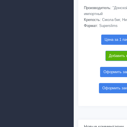
Производитель:
"Донской
импортный
Крепость:
Смола-5мг, Ни
Формат:
Superslims
Цена за 1 па
Добавить 
Оформить зак
Оформить зак
Новые комментарии