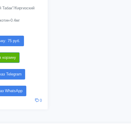
 Табак"/Киргизский
котин-0.4мг
чку: 75 руб.
в корзину
аз Telegram
аз WhatsApp
0