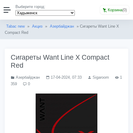
Выберите город:
Корзина
(
0
)
Tabac new
»
Акциз
»
Азербайджан
» Сигареты Want Line X
Compact Red
Сигареты Want Line X Compact
Red
Азербайджан
17-04-2024, 07:33
Sigaroom
1
359
0